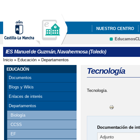
Pa
co
pri
NUESTRO CENTRO
EducamosC
IESO SOLIDARIO - H
IES Manuel de Guzmán, Navahermosa (Toledo)
REUNIÓN INICIAL DE
Inicio
»
Educación
»
Departamentos
Se encuentra usted aquí
Tecnología
EDUCACIÓN
Documentos
Blogs y Wikis
Tecnología.
Enlaces de interés
Departamentos
Biología
CCSS
Documentación de int
EF
Adjunto