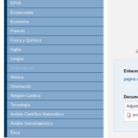
EPVA
Ecoescuelas
Economía
Francés
Física y Química
Inglés
Lengua
Matemáticas
Enlaces
Música
pagina 
Orientación
Religión Católica
Docume
Tecnología
Adjun
Ámbito Científico Matemático
pr
Ámbito Sociolinguístico
Ética