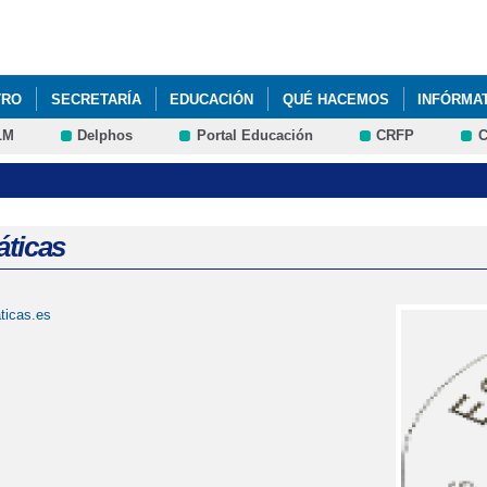
Pasar al
contenido
principal
TRO
SECRETARÍA
EDUCACIÓN
QUÉ HACEMOS
INFÓRMA
LM
Delphos
Portal Educación
CRFP
C
O - HALLOWEEN Y CARRERA SOLIDARIA NAVIDAD
REUNIÓN INICI
ticas
ticas.es