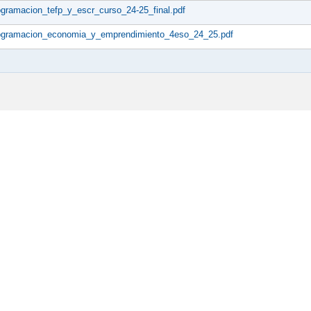
ogramacion_tefp_y_escr_curso_24-25_final.pdf
ogramacion_economia_y_emprendimiento_4eso_24_25.pdf