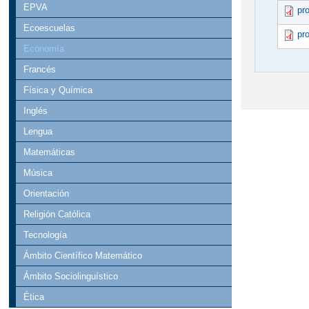
EPVA
pr
Ecoescuelas
pr
Economía
Francés
Física y Química
Inglés
Lengua
Matemáticas
Música
Orientación
Religión Católica
Tecnología
Ámbito Científico Matemático
Ámbito Sociolinguístico
Ética