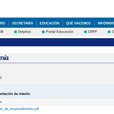
Pasar al
contenido
principal
TRO
SECRETARÍA
EDUCACIÓN
QUÉ HACEMOS
INFÓRMA
LM
Delphos
Portal Educación
CRFP
C
O - HALLOWEEN Y CARRERA SOLIDARIA NAVIDAD
REUNIÓN INICI
mía
ntación de interés:
to
ller_de_emprendimiento.pdf