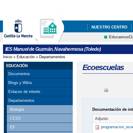
Pa
co
pri
NUESTRO CENTRO
EducamosC
IESO SOLIDARIO - H
IES Manuel de Guzmán, Navahermosa (Toledo)
REUNIÓN INICIAL DE
Inicio
»
Educación
»
Departamentos
Se encuentra usted aquí
Ecoescuelas
EDUCACIÓN
Documentos
Blogs y Wikis
Enlaces de interés
Departamentos
Documentación de int
Biología
CCSS
Adjunto
programacion_eco
EF