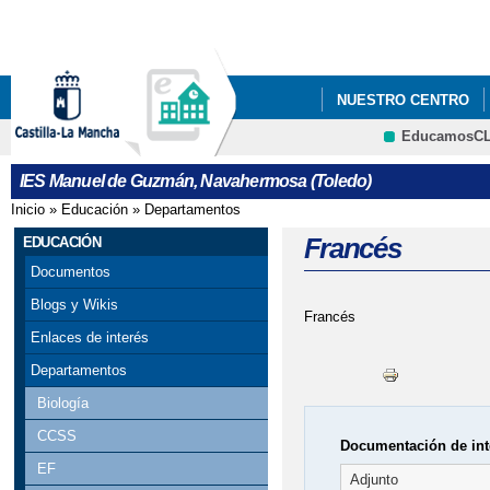
Pa
co
pri
NUESTRO CENTRO
EducamosC
IESO SOLIDARIO - H
IES Manuel de Guzmán, Navahermosa (Toledo)
REUNIÓN INICIAL DE
Inicio
»
Educación
»
Departamentos
Se encuentra usted aquí
Francés
EDUCACIÓN
Documentos
Blogs y Wikis
Francés
Enlaces de interés
Departamentos
Biología
CCSS
Documentación de int
EF
Adjunto