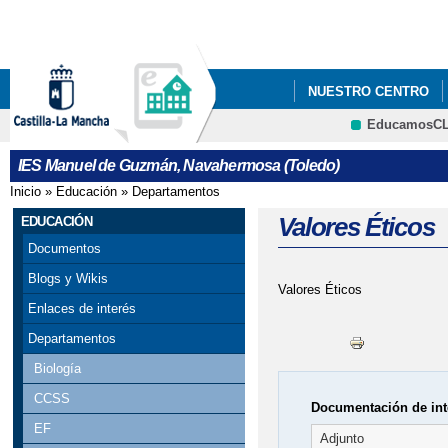
Pa
co
pri
NUESTRO CENTRO
EducamosC
IESO SOLIDARIO - H
IES Manuel de Guzmán, Navahermosa (Toledo)
REUNIÓN INICIAL DE
Inicio
»
Educación
»
Departamentos
Se encuentra usted aquí
Valores Éticos
EDUCACIÓN
Documentos
Blogs y Wikis
Valores Éticos
Enlaces de interés
Departamentos
Biología
CCSS
Documentación de int
EF
Adjunto